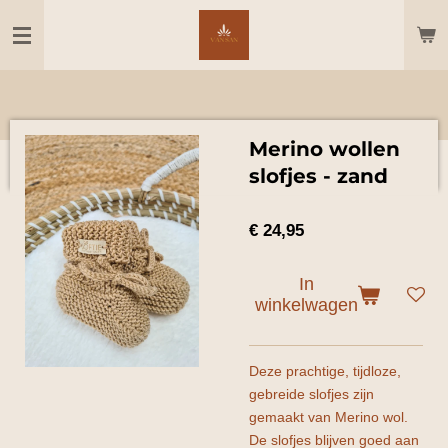
Ga
direct
naar
de
hoofdinhoud
Merino wollen
slofjes - zand
€ 24,95
In
winkelwagen
Deze prachtige, tijdloze,
gebreide slofjes zijn
gemaakt van Merino wol.
De slofjes blijven goed aan