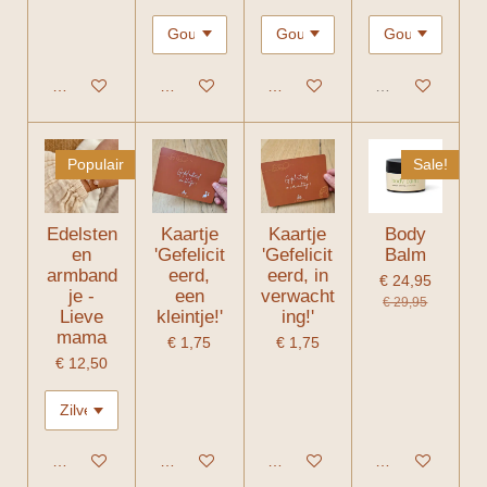
In winkelwagen
In winkelwagen
In winkelwagen
Uitverkocht
Populair
Sale!
Edelsten
Kaartje
Kaartje
Body
en
'Gefelicit
'Gefelicit
Balm
armband
eerd,
eerd, in
€ 24,95
je -
een
verwacht
€ 29,95
Lieve
kleintje!'
ing!'
mama
€ 1,75
€ 1,75
€ 12,50
In winkelwagen
In winkelwagen
In winkelwagen
In winkelwagen