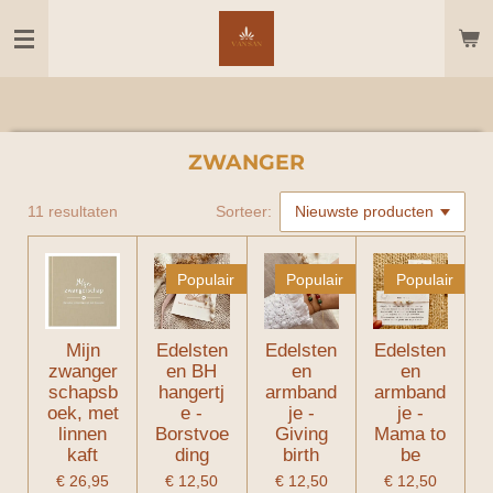
Ga
direct
naar
de
hoofdinhoud
ZWANGER
11 resultaten
Sorteer:
Populair
Populair
Populair
Mijn
Edelsten
Edelsten
Edelsten
zwanger
en BH
en
en
schapsb
hangertj
armband
armband
oek, met
e -
je -
je -
linnen
Borstvoe
Giving
Mama to
kaft
ding
birth
be
€ 26,95
€ 12,50
€ 12,50
€ 12,50