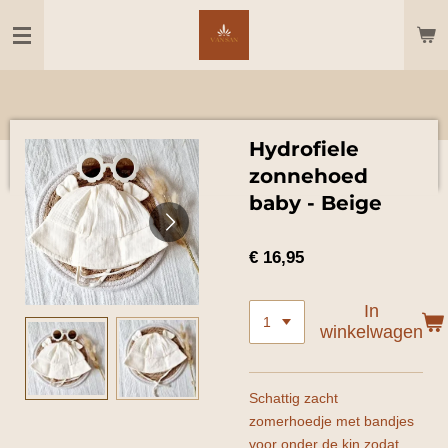
Ga
direct
naar
de
hoofdinhoud
Hydrofiele
zonnehoed
baby - Beige
€ 16,95
In
winkelwagen
Schattig zacht
zomerhoedje met bandjes
voor onder de kin zodat