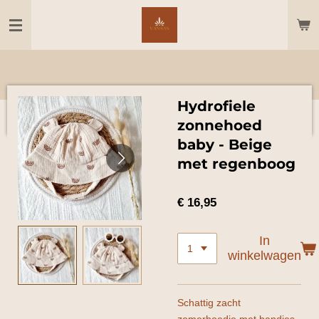
Ga
direct
naar
de
hoofdinhoud
Hydrofiele
zonnehoed
baby - Beige
met regenboog
€ 16,95
In
winkelwagen
Schattig zacht