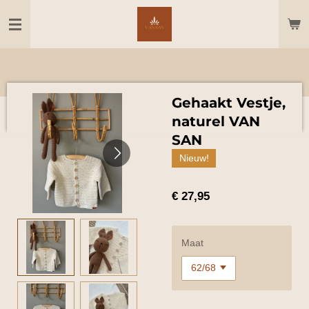
Ga
direct
naar
de
hoofdinhoud
Gehaakt Vestje,
naturel VAN
SAN
Nieuw!
€ 27,95
Maat