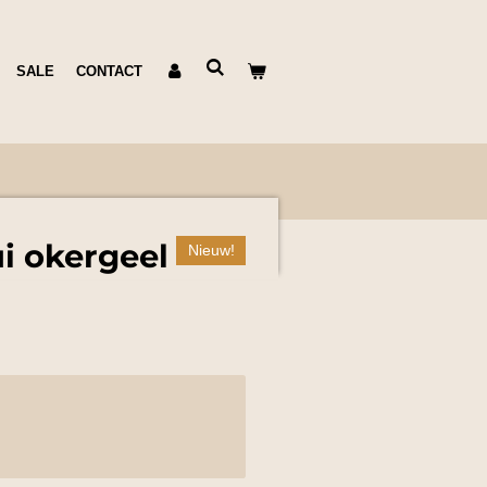
SALE
CONTACT
ui okergeel
Nieuw!