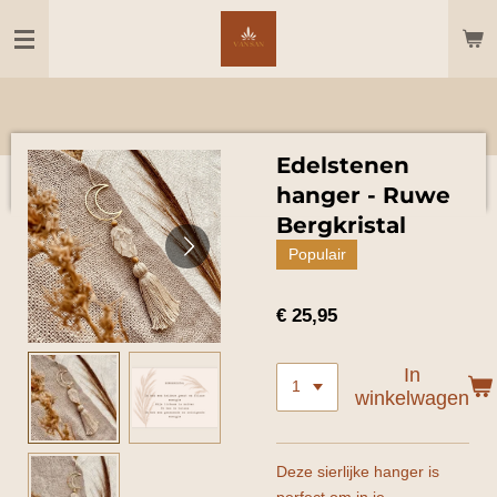
Ga
direct
naar
de
hoofdinhoud
Edelstenen
hanger - Ruwe
Bergkristal
Populair
€ 25,95
In
winkelwagen
Deze sierlijke hanger is
perfect om in je