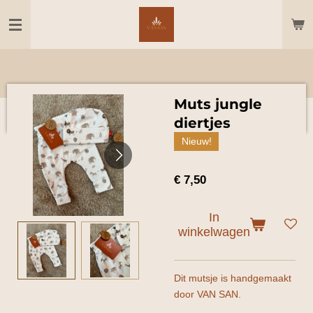
Ga
direct
naar
de
hoofdinhoud
Muts jungle
diertjes
Nieuw!
€ 7,50
In
winkelwagen
Dit mutsje is handgemaakt
door VAN SAN.