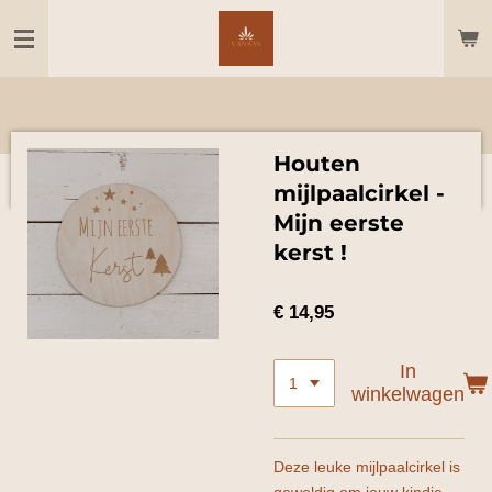
Ga
direct
naar
de
hoofdinhoud
Houten
mijlpaalcirkel -
Mijn eerste
kerst !
€ 14,95
In
winkelwagen
Deze leuke mijlpaalcirkel is