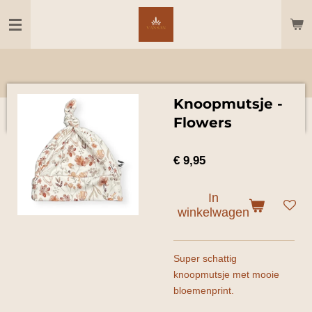
Ga
direct
naar
de
hoofdinhoud
Knoopmutsje -
Flowers
€ 9,95
In
winkelwagen
Super schattig
knoopmutsje met mooie
bloemenprint.