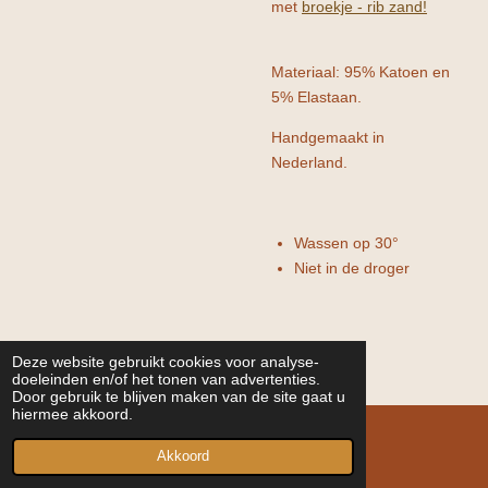
met
broekje - rib zand!
Materiaal: 95% Katoen en
5% Elastaan.
Handgemaakt in
Nederland.
Wassen op 30°
Niet in de droger
Deze website gebruikt cookies voor analyse-
doeleinden en/of het tonen van advertenties.
Door gebruik te blijven maken van de site gaat u
hiermee akkoord.
© 2022 - 2026 VAN SAN
Akkoord
Powered by
JouwWeb