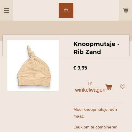
Ga
direct
naar
de
hoofdinhoud
Knoopmutsje -
Rib Zand
€ 9,95
In
winkelwagen
Mooi knoopmutsje, één
maat.
Leuk om te combineren