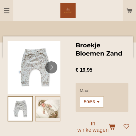
Ga
direct
naar
de
hoofdinhoud
Broekje
Bloemen Zand
€ 19,95
Maat
In
winkelwagen