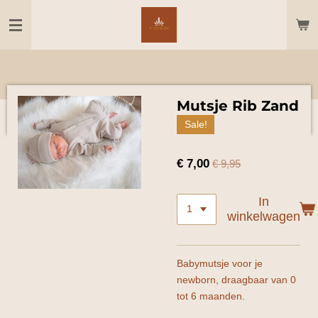
Ga
direct
naar
de
hoofdinhoud
Mutsje Rib Zand
Sale!
€ 7,00
€ 9,95
In
winkelwagen
Babymutsje voor je
newborn, draagbaar van 0
tot 6 maanden.