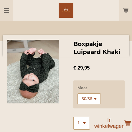
Ga
direct
naar
de
hoofdinhoud
Boxpakje
Luipaard Khaki
€ 29,95
Maat
In
winkelwagen