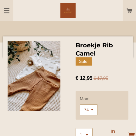
Ga
direct
naar
de
hoofdinhoud
Broekje Rib
Camel
Sale!
€ 12,95
€ 17,95
Maat
In