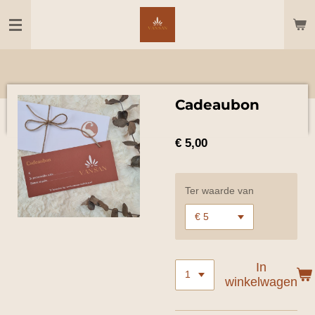
Ga
direct
naar
de
hoofdinhoud
Cadeaubon
€ 5,00
Ter waarde van
In
winkelwagen